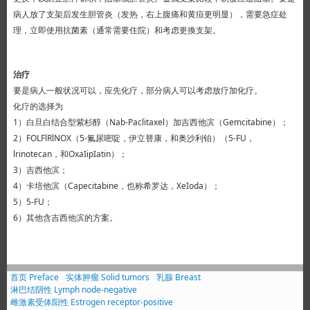
病人放了支架后发生胆管炎（发热，右上腹痛和黄疸更明显），需要急症处
理，立即使用抗菌素（通常需要住院）和考虑更換支架。
治疗
要是病人一般状况可以，应先化疗，部分病人可以考虑放疗加化疗。
化疗的选择为
1）白旦白结合型紫杉醇（Nab-Paclitaxel）加吉西他滨（Gemcitabine）；
2）FOLFlRlNOX（5-氟尿嘧啶，伊立替康，和奥沙利铂）（5-FU，
lrinotecan，和OxaIipIatin）；
3）吉西他滨；
4）卡培他滨（Capecitabine，也称希罗达，XeIoda）；
5）5-FU；
6）其他含吉西他滨的方案。
首页 Preface
实体肿瘤 Solid tumors
乳腺 Breast
淋巴结阴性 Lymph node-negative
雌激素受体阳性 Estrogen receptor-positive