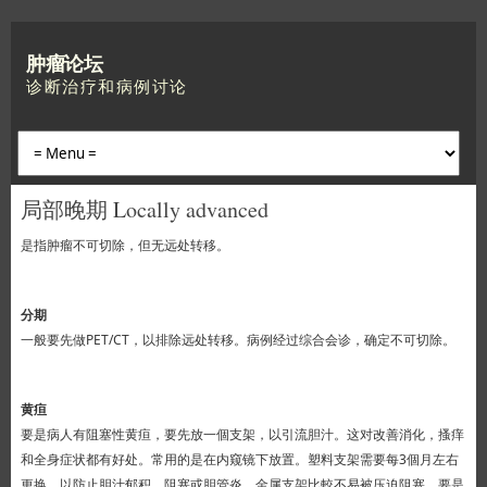
肿瘤论坛
诊断治疗和病例讨论
局部晚期 Locally advanced
是指肿瘤不可切除，但无远处转移。
分期
一般要先做PET/CT，以排除远处转移。病例经过综合会诊，确定不可切除。
黄疸
要是病人有阻塞性黄疸，要先放一個支架，以引流胆汁。这对改善消化，搔痒
和全身症状都有好处。常用的是在内窥镜下放置。塑料支架需要每3個月左右
更换，以防止胆汁郁积，阻塞或胆管炎。金属支架比較不易被压迫阻塞。要是