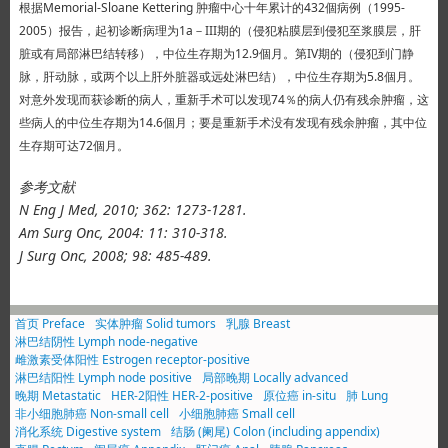
根据Memorial-Sloane Kettering 肿瘤中心十年累计的432個病例（1995-
2005）报告，起初诊断病理为1a－III期的（侵犯粘膜层到侵犯至浆膜层，肝
脏或有局部淋巴结转移），中位生存期为12.9個月。第IV期的（侵犯到门静
脉，肝动脉，或两个以上肝外脏器或远处淋巴结），中位生存期为5.8個月。
对意外发现而获诊断的病人，重新手术可以发现74％的病人仍有残余肿瘤，这
些病人的中位生存期为14.6個月；要是重新手术没有发现有残余肿瘤，其中位
生存期可达72個月。
参考文献
N Eng J Med, 2010; 362: 1273-1281.
Am Surg Onc, 2004: 11: 310-318.
J Surg Onc, 2008; 98: 485-489.
首页 Preface
实体肿瘤 Solid tumors
乳腺 Breast
淋巴结阴性 Lymph node-negative
雌激素受体阳性 Estrogen receptor-positive
淋巴结阳性 Lymph node positive
局部晚期 Locally advanced
晚期 Metastatic
HER-2阳性 HER-2-positive
原位癌 in-situ
肺 Lung
非小细胞肺癌 Non-small cell
小细胞肺癌 Small cell
消化系统 Digestive system
结肠 (阑尾) Colon (including appendix)