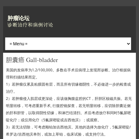
肿瘤论坛
诊断治疗和病例讨论
胆囊癌 Gall-bladder
美国的发病率为1.2/100,000。多数在手术后病理上发现而诊断。治疗根据病
理和扫描结果而定。
1）若肿瘤仅累及粘膜固有层，而且所有切缘都阴性，不必做进一步的检查或
治疗。
2）若肿瘤侵入肌层或更深处，应该做胸腹盆腔的CT，肝胆区核磁共振。若无
明显转移，可考虑重新手术, 行腹腔镜探查，若无明显转移，应切除胆囊近侧
的肝和胆管，以取得阴性切缘，和淋巴结清扫。术后考虑放疗和同时5氟尿嘧
啶化疗；或仅用化疗（5氟尿嘧啶或吉西他滨）；或观察。
3）若无法切除，可考虑顺铂加吉西他滨。其他的选择为放化疗，5氟尿嘧啶/
希罗达/吉西他滨单剂，或加上草铂，临床试验，或支持疗法。